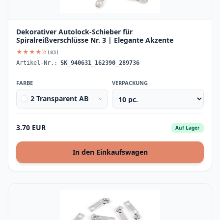
Dekorativer Autolock-Schieber für
Spiralreißverschlüsse Nr. 3 | Elegante Akzente
★★★★½
(83)
Artikel-Nr.:
SK_940631_162390_289736
FARBE
VERPACKUNG
2 Transparent AB
3.70 EUR
Auf Lager
In den Einkaufswagen