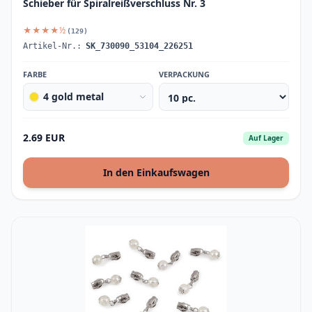
Schieber für Spiralreißverschluss Nr. 3
★★★★½
(129)
Artikel-Nr.:
SK_730090_53104_226251
FARBE
VERPACKUNG
4 gold metal
2.69 EUR
Auf Lager
In den Einkaufswagen