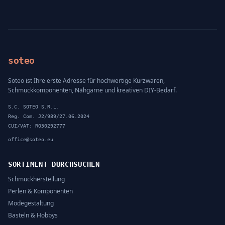
soteo
Soteo ist Ihre erste Adresse für hochwertige Kurzwaren,
Schmuckkomponenten, Nähgarne und kreativen DIY-Bedarf.
S.C. SOTEO S.R.L.
Reg. Com. J2/989/27.06.2024
CUI/VAT: RO50292777
office@soteo.eu
SORTIMENT DURCHSUCHEN
Schmuckherstellung
Perlen & Komponenten
Modegestaltung
Basteln & Hobbys