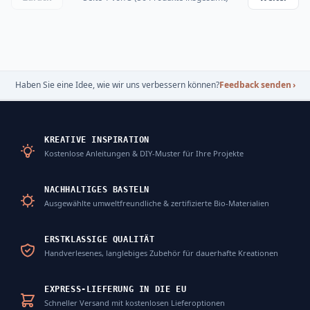
Haben Sie eine Idee, wie wir uns verbessern können?
Feedback senden
›
KREATIVE INSPIRATION
Kostenlose Anleitungen & DIY-Muster für Ihre Projekte
NACHHALTIGES BASTELN
Ausgewählte umweltfreundliche & zertifizierte Bio-Materialien
ERSTKLASSIGE QUALITÄT
Handverlesenes, langlebiges Zubehör für dauerhafte Kreationen
EXPRESS-LIEFERUNG IN DIE EU
Schneller Versand mit kostenlosen Lieferoptionen