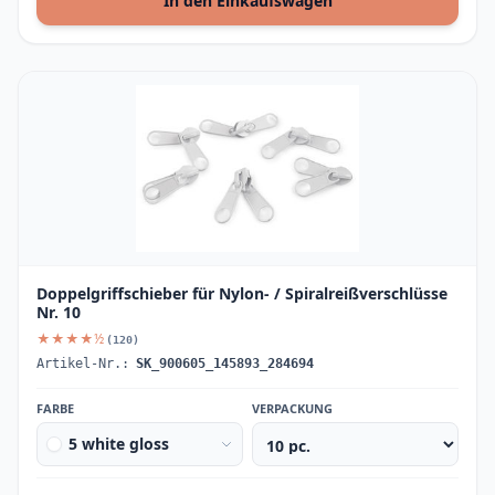
In den Einkaufswagen
Doppelgriffschieber für Nylon- / Spiralreißverschlüsse
Nr. 10
★★★★½
(120)
Artikel-Nr.:
SK_900605_145893_284694
FARBE
VERPACKUNG
5 white gloss