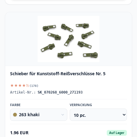
Schieber für Kunststoff-Reißverschlüsse Nr. 5
★★★★½
(178)
Artikel-Nr.:
SK_070268_6000_271193
FARBE
VERPACKUNG
263 khaki
1.96 EUR
Auf Lager