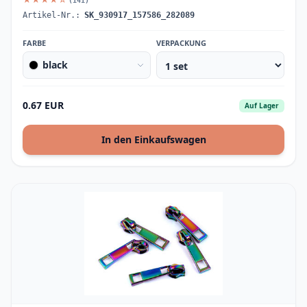
(141)
Artikel-Nr.:
SK_930917_157586_282089
FARBE
VERPACKUNG
black
0.67 EUR
Auf Lager
In den Einkaufswagen