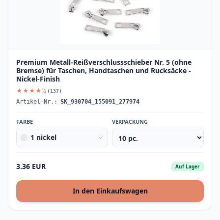
Premium Metall-Reißverschlussschieber Nr. 5 (ohne
Bremse) für Taschen, Handtaschen und Rucksäcke -
Nickel-Finish
★★★★½
(137)
Artikel-Nr.:
SK_930704_155091_277974
FARBE
VERPACKUNG
1 nickel
3.36 EUR
Auf Lager
In den Einkaufswagen