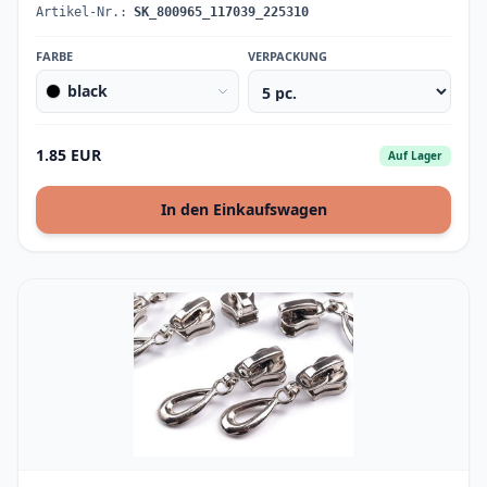
Artikel-Nr.:
SK_800965_117039_225310
FARBE
VERPACKUNG
black
1.85 EUR
Auf Lager
In den Einkaufswagen