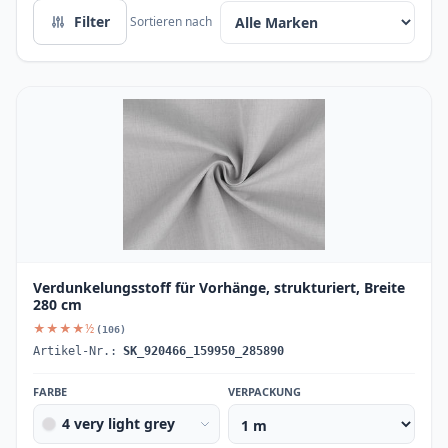
Filter
Sortieren nach
Verdunkelungsstoff für Vorhänge, strukturiert, Breite
280 cm
★★★★½
(106)
Artikel-Nr.:
SK_920466_159950_285890
FARBE
VERPACKUNG
4 very light grey