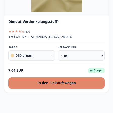
Dimout-Verdunkelungsstoff
★★★★½
(17)
Artikel-Nr.:
SK_920485_161622_288816
FARBE
VERPACKUNG
030 cream
7.64 EUR
Auf Lager
In den Einkaufswagen