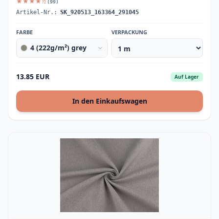
★★★★½
(99)
Artikel-Nr.:
SK_920513_163364_291045
FARBE
VERPACKUNG
4 (222g/m²) grey
13.85 EUR
Auf Lager
In den Einkaufswagen