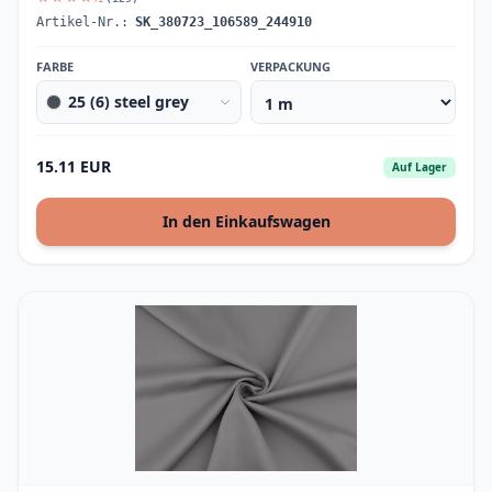
Artikel-Nr.:
SK_380723_106589_244910
FARBE
VERPACKUNG
25 (6) steel grey
15.11 EUR
Auf Lager
In den Einkaufswagen