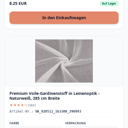
8.25 EUR
Auf Lager
In den Einkaufswagen
Premium Voile-Gardinenstoff in Leinenoptik -
Naturweiß, 285 cm Breite
★★★★½
(162)
Artikel-Nr.:
SK_920511_163300_290993
FARBE
VERPACKUNG