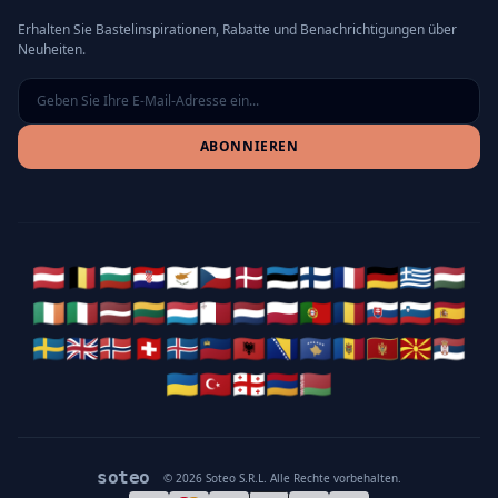
Erhalten Sie Bastelinspirationen, Rabatte und Benachrichtigungen über
Neuheiten.
ABONNIEREN
🇦🇹
🇧🇪
🇧🇬
🇭🇷
🇨🇾
🇨🇿
🇩🇰
🇪🇪
🇫🇮
🇫🇷
🇩🇪
🇬🇷
🇭🇺
🇮🇪
🇮🇹
🇱🇻
🇱🇹
🇱🇺
🇲🇹
🇳🇱
🇵🇱
🇵🇹
🇷🇴
🇸🇰
🇸🇮
🇪🇸
🇸🇪
🇬🇧
🇳🇴
🇨🇭
🇮🇸
🇱🇮
🇦🇱
🇧🇦
🇽🇰
🇲🇩
🇲🇪
🇲🇰
🇷🇸
🇺🇦
🇹🇷
🇬🇪
🇦🇲
🇧🇾
soteo
© 2026 Soteo S.R.L. Alle Rechte vorbehalten.