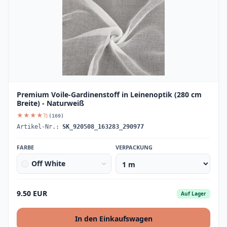
Premium Voile-Gardinenstoff in Leinenoptik (280 cm
Breite) - Naturweiß
★★★★½
(169)
Artikel-Nr.:
SK_920508_163283_290977
FARBE
VERPACKUNG
Off White
9.50 EUR
Auf Lager
In den Einkaufswagen