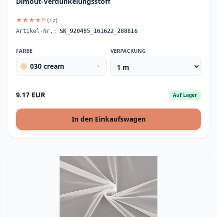
Dimout-Verdunkelungsstoff
★★★★½
(17)
Artikel-Nr.:
SK_920485_161622_288816
FARBE
VERPACKUNG
030 cream
9.17 EUR
Auf Lager
In den Einkaufswagen