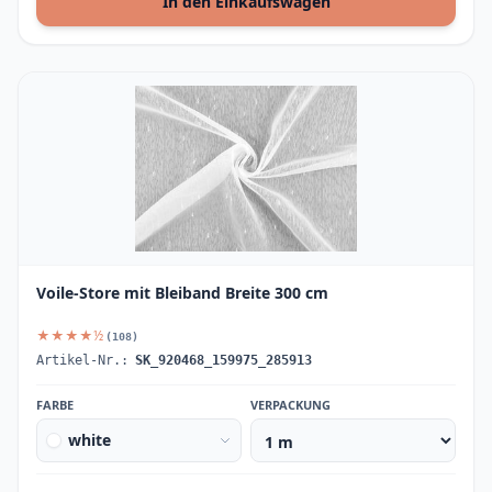
In den Einkaufswagen
Voile-Store mit Bleiband Breite 300 cm
★★★★½
(108)
Artikel-Nr.:
SK_920468_159975_285913
FARBE
VERPACKUNG
white