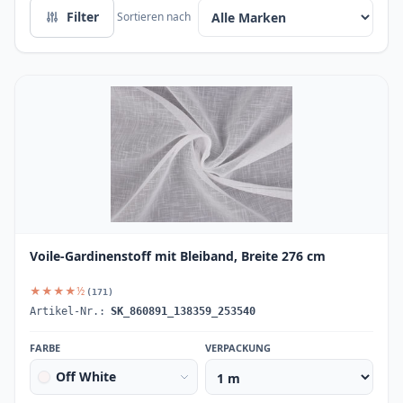
Filter
Sortieren nach
Voile-Gardinenstoff mit Bleiband, Breite 276 cm
★★★★½
(171)
Artikel-Nr.:
SK_860891_138359_253540
FARBE
VERPACKUNG
Off White