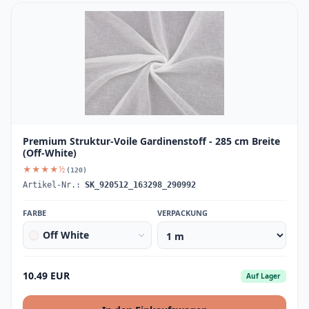
Premium Struktur-Voile Gardinenstoff - 285 cm Breite
(Off-White)
★★★★½
(120)
Artikel-Nr.:
SK_920512_163298_290992
FARBE
VERPACKUNG
Off White
10.49 EUR
Auf Lager