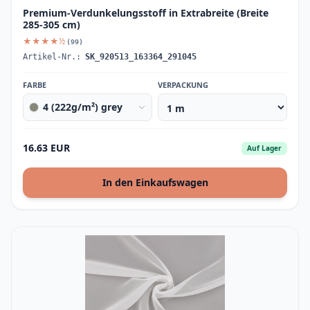
Premium-Verdunkelungsstoff in Extrabreite (Breite
285-305 cm)
★★★★½
(99)
Artikel-Nr.:
SK_920513_163364_291045
FARBE
VERPACKUNG
4 (222g/m²) grey
16.63 EUR
Auf Lager
In den Einkaufswagen