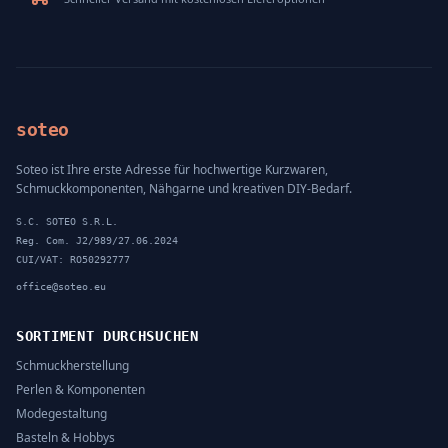
soteo
Soteo ist Ihre erste Adresse für hochwertige Kurzwaren,
Schmuckkomponenten, Nähgarne und kreativen DIY-Bedarf.
S.C. SOTEO S.R.L.
Reg. Com. J2/989/27.06.2024
CUI/VAT: RO50292777
office@soteo.eu
SORTIMENT DURCHSUCHEN
Schmuckherstellung
Perlen & Komponenten
Modegestaltung
Basteln & Hobbys