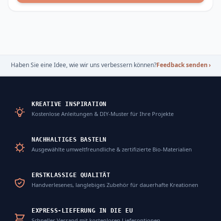
Haben Sie eine Idee, wie wir uns verbessern können?
Feedback senden
›
KREATIVE INSPIRATION
Kostenlose Anleitungen & DIY-Muster für Ihre Projekte
NACHHALTIGES BASTELN
Ausgewählte umweltfreundliche & zertifizierte Bio-Materialien
ERSTKLASSIGE QUALITÄT
Handverlesenes, langlebiges Zubehör für dauerhafte Kreationen
EXPRESS-LIEFERUNG IN DIE EU
Schneller Versand mit kostenlosen Lieferoptionen