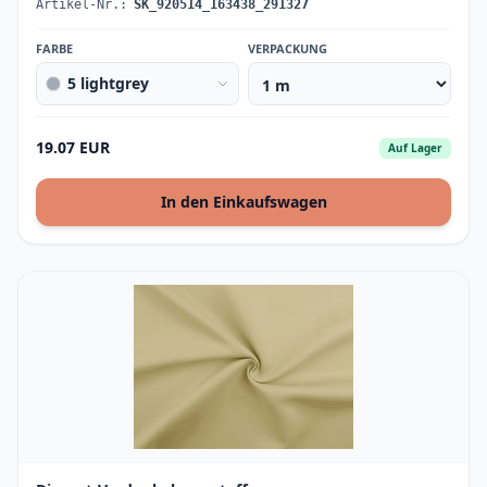
Artikel-Nr.:
SK_920514_163438_291327
FARBE
VERPACKUNG
5 lightgrey
19.07 EUR
Auf Lager
In den Einkaufswagen