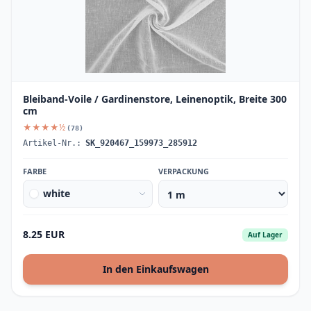
Bleiband-Voile / Gardinenstore, Leinenoptik, Breite 300
cm
★★★★½
(78)
Artikel-Nr.:
SK_920467_159973_285912
FARBE
VERPACKUNG
white
8.25 EUR
Auf Lager
In den Einkaufswagen