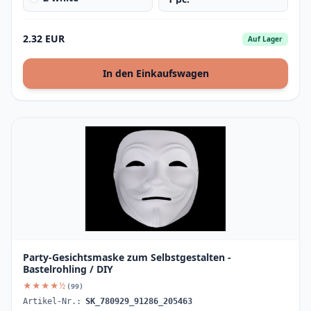
2.32 EUR
Auf Lager
In den Einkaufswagen
Party-Gesichtsmaske zum Selbstgestalten -
Bastelrohling / DIY
★★★★½
(99)
Artikel-Nr.:
SK_780929_91286_205463