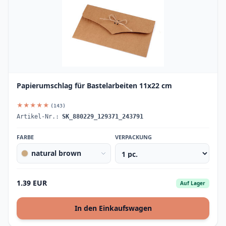
Papierumschlag für Bastelarbeiten 11x22 cm
★★★★★
(143)
Artikel-Nr.:
SK_880229_129371_243791
FARBE
VERPACKUNG
natural brown
1.39 EUR
Auf Lager
In den Einkaufswagen