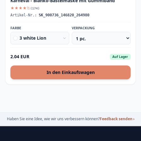
Karneval - Blanko-Bastelmaske mit Gummiband
★★★★½
(174)
Artikel-Nr.:
SK_900736_146820_264980
FARBE
VERPACKUNG
3 white Lion
2.04 EUR
Auf Lager
In den Einkaufswagen
Haben Sie eine Idee, wie wir uns verbessern können?
Feedback senden
›