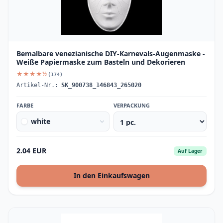
Bemalbare venezianische DIY-Karnevals-Augenmaske -
Weiße Papiermaske zum Basteln und Dekorieren
★★★★½
(174)
Artikel-Nr.:
SK_900738_146843_265020
FARBE
VERPACKUNG
white
2.04 EUR
Auf Lager
In den Einkaufswagen