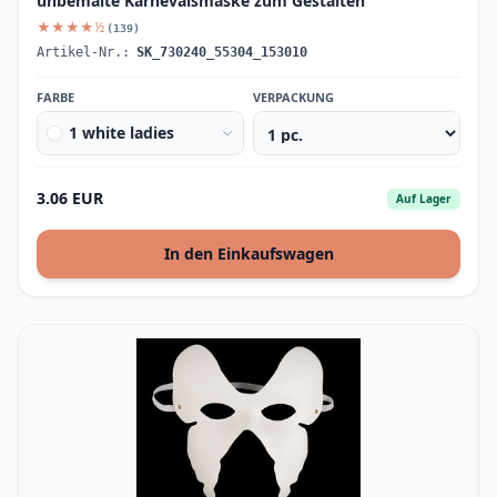
unbemalte Karnevalsmaske zum Gestalten
★★★★½
(139)
Artikel-Nr.:
SK_730240_55304_153010
FARBE
VERPACKUNG
1 white ladies
3.06 EUR
Auf Lager
In den Einkaufswagen