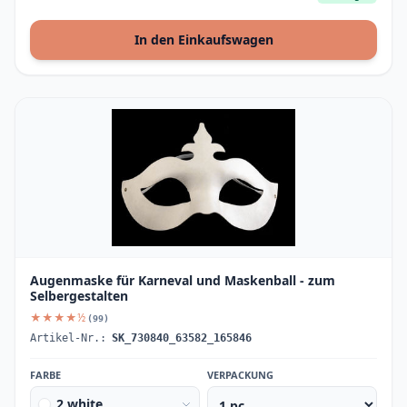
In den Einkaufswagen
Augenmaske für Karneval und Maskenball - zum
Selbergestalten
★★★★½
(99)
Artikel-Nr.:
SK_730840_63582_165846
FARBE
VERPACKUNG
2 white