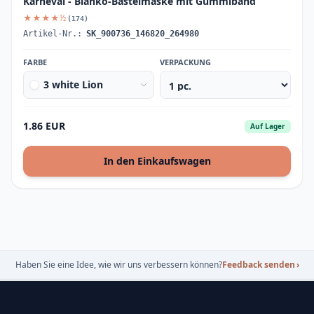
Karneval - Blanko-Bastelmaske mit Gummiband
★★★★½
(174)
Artikel-Nr.:
SK_900736_146820_264980
FARBE
VERPACKUNG
3 white Lion
1.86 EUR
Auf Lager
In den Einkaufswagen
Haben Sie eine Idee, wie wir uns verbessern können?
Feedback senden
›