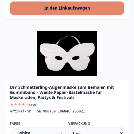
In den Einkaufswagen
DIY Schmetterling-Augenmaske zum Bemalen mit
Gummiband - Weiße Papier-Bastelmaske für
Maskeraden, Partys & Festivals
★★★★½
(158)
Artikel-Nr.:
SK_900739_146846_265021
FARBE
VERPACKUNG
white