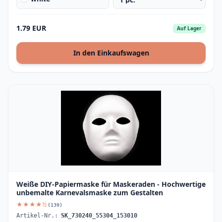
1.79 EUR
Auf Lager
In den Einkaufswagen
Weiße DIY-Papiermaske für Maskeraden - Hochwertige
unbemalte Karnevalsmaske zum Gestalten
★★★★½
(139)
Artikel-Nr.:
SK_730240_55304_153010