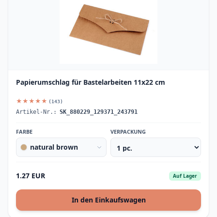
Papierumschlag für Bastelarbeiten 11x22 cm
★★★★★
(143)
Artikel-Nr.:
SK_880229_129371_243791
FARBE
VERPACKUNG
natural brown
1.27 EUR
Auf Lager
In den Einkaufswagen