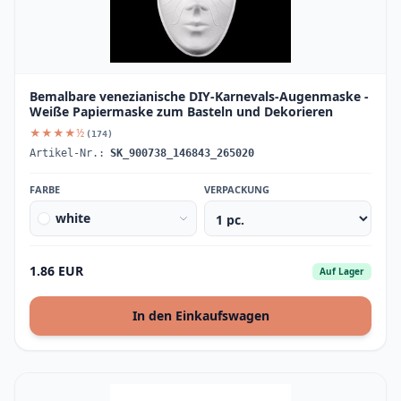
Bemalbare venezianische DIY-Karnevals-Augenmaske -
Weiße Papiermaske zum Basteln und Dekorieren
★★★★½
(174)
Artikel-Nr.:
SK_900738_146843_265020
FARBE
VERPACKUNG
white
1.86 EUR
Auf Lager
In den Einkaufswagen