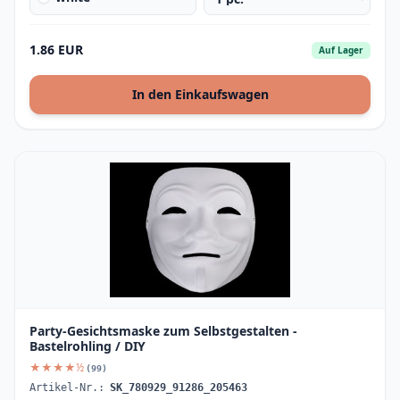
1.86 EUR
Auf Lager
In den Einkaufswagen
Party-Gesichtsmaske zum Selbstgestalten -
Bastelrohling / DIY
★★★★½
(99)
Artikel-Nr.:
SK_780929_91286_205463