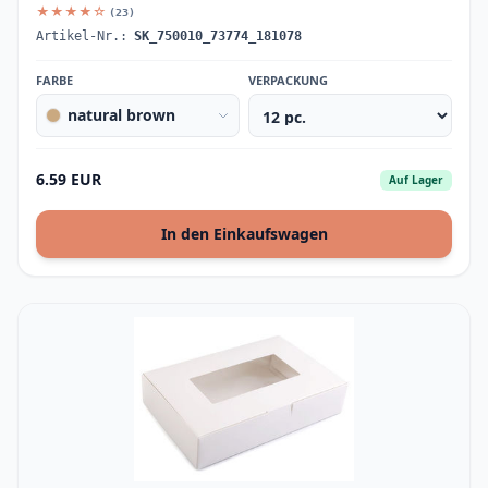
★★★★☆
(23)
Artikel-Nr.:
SK_750010_73774_181078
FARBE
VERPACKUNG
natural brown
6.59 EUR
Auf Lager
In den Einkaufswagen