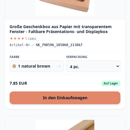
Große Geschenkbox aus Papier mit transparentem
Fenster - Faltbare Präsentations- und Displaybox
★★★★½
(181)
Artikel-Nr.:
SK_790596_105068_213867
FARBE
VERPACKUNG
1 natural brown
7.85 EUR
Auf Lager
In den Einkaufswagen