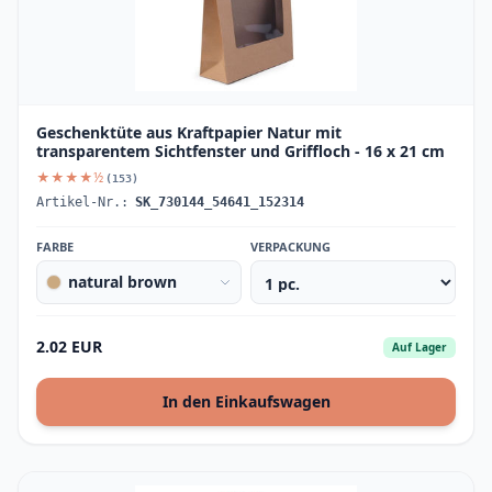
Geschenktüte aus Kraftpapier Natur mit
transparentem Sichtfenster und Griffloch - 16 x 21 cm
★★★★½
(153)
Artikel-Nr.:
SK_730144_54641_152314
FARBE
VERPACKUNG
natural brown
2.02 EUR
Auf Lager
In den Einkaufswagen