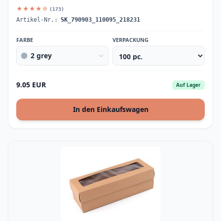
★★★★☆
(173)
Artikel-Nr.:
SK_790903_110095_218231
FARBE
VERPACKUNG
2 grey
9.05 EUR
Auf Lager
In den Einkaufswagen