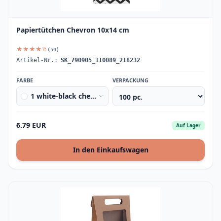
Papiertütchen Chevron 10x14 cm
★★★★½
(59)
Artikel-Nr.:
SK_790905_110089_218232
FARBE
VERPACKUNG
1 white-black chevron
6.79 EUR
Auf Lager
In den Einkaufswagen