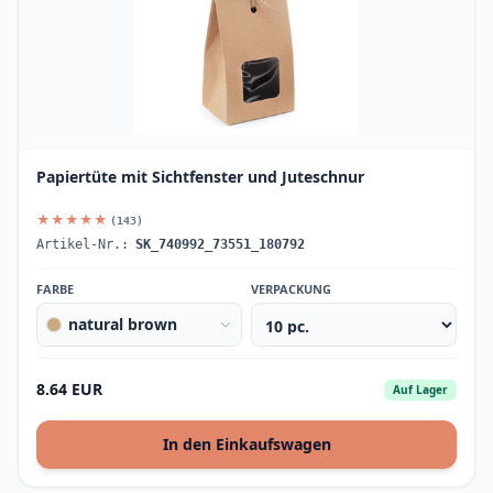
Papiertüte mit Sichtfenster und Juteschnur
★★★★★
(143)
Artikel-Nr.:
SK_740992_73551_180792
FARBE
VERPACKUNG
natural brown
8.64 EUR
Auf Lager
In den Einkaufswagen