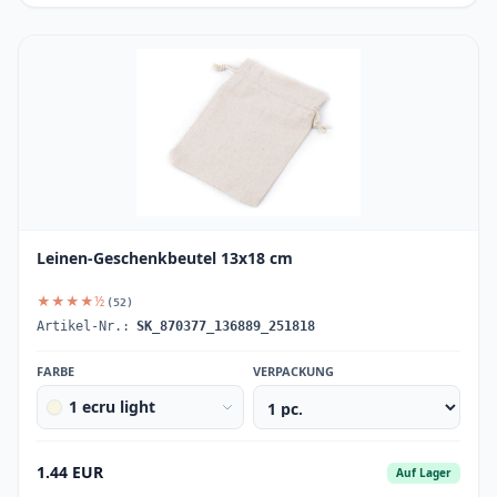
Leinen-Geschenkbeutel 13x18 cm
★★★★½
(52)
Artikel-Nr.:
SK_870377_136889_251818
FARBE
VERPACKUNG
1 ecru light
1.44 EUR
Auf Lager