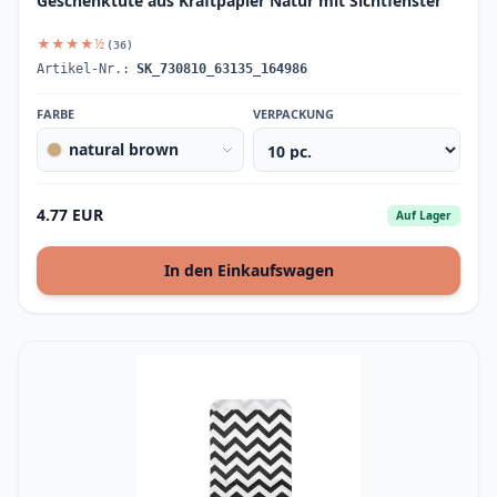
Geschenktüte aus Kraftpapier Natur mit Sichtfenster
★★★★½
(36)
Artikel-Nr.:
SK_730810_63135_164986
FARBE
VERPACKUNG
natural brown
4.77 EUR
Auf Lager
In den Einkaufswagen