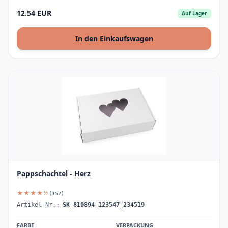
12.54 EUR
Auf Lager
In den Einkaufswagen
Pappschachtel - Herz
★★★★½
(152)
Artikel-Nr.:
SK_810894_123547_234519
FARBE
VERPACKUNG