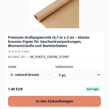
Premium-Kraftpapierrolle (0,7 m x 2 m) – Mattes
braunes Papier für Geschenkverpackungen,
Blumensträuße und Bastelarbeiten
★★★★½
(44)
Artikel-Nr.:
SK_930273_150748_271497
FARBE
VERPACKUNG
natural brown
1.40 EUR
Auf Lager
In den Einkaufswagen