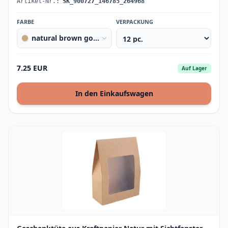
Artikel-Nr.:
SK_900727_146785_264968
FARBE
VERPACKUNG
natural brown gold
7.25 EUR
Auf Lager
In den Einkaufswagen