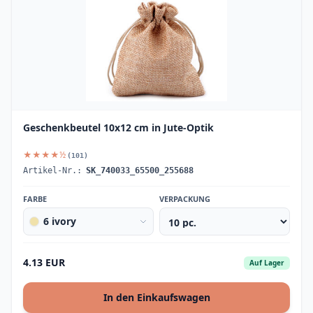
Geschenkbeutel 10x12 cm in Jute-Optik
★★★★½
(101)
Artikel-Nr.:
SK_740033_65500_255688
FARBE
VERPACKUNG
6 ivory
4.13 EUR
Auf Lager
In den Einkaufswagen