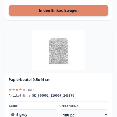
In den Einkaufswagen
Papierbeutel 9,5x14 cm
★★★★☆
(166)
Artikel-Nr.:
SK_790902_110097_243876
FARBE
VERPACKUNG
4 grey