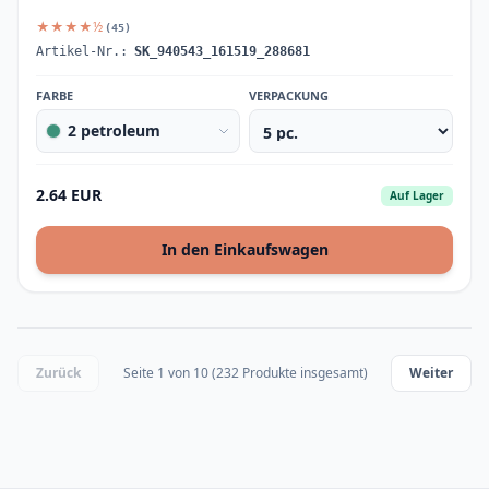
★★★★½
(45)
Artikel-Nr.:
SK_940543_161519_288681
FARBE
VERPACKUNG
2 petroleum
2.64 EUR
Auf Lager
In den Einkaufswagen
Zurück
Seite 1 von 10 (232 Produkte insgesamt)
Weiter