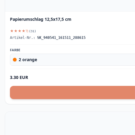
Papierumschlag 12,5x17,5 cm
★★★★½
(31)
Artikel-Nr.:
SK_940541_161511_288615
FARBE
2 orange
3.30 EUR