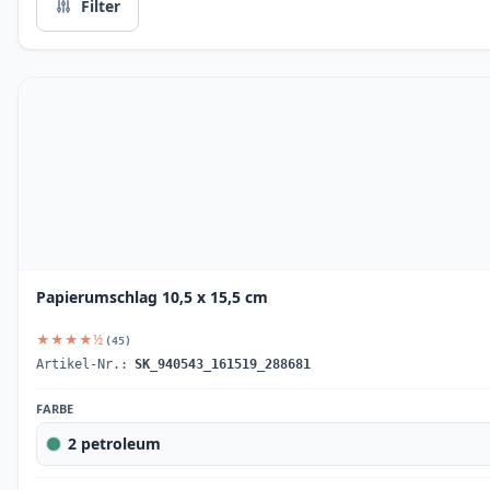
Filter
Papierumschlag 10,5 x 15,5 cm
★★★★½
(45)
Artikel-Nr.:
SK_940543_161519_288681
FARBE
2 petroleum