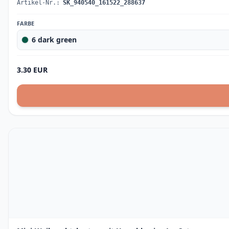
Artikel-Nr.:
SK_940540_161522_288637
FARBE
6 dark green
3.30 EUR