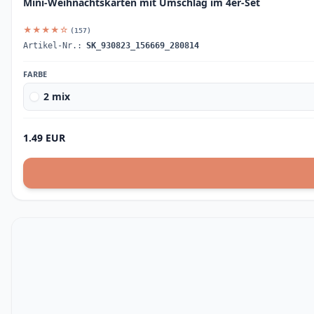
Mini-Weihnachtskarten mit Umschlag im 4er-Set
★★★★☆
(157)
Artikel-Nr.:
SK_930823_156669_280814
FARBE
2 mix
1.49 EUR