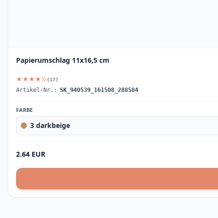
Papierumschlag 11x16,5 cm
★★★★½
(17)
Artikel-Nr.:
SK_940539_161508_288584
FARBE
3 darkbeige
2.64 EUR