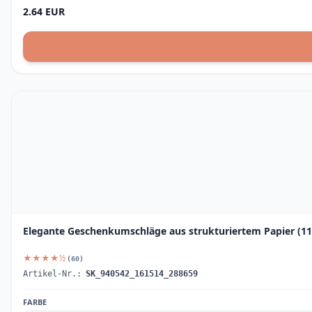
2.64 EUR
Elegante Geschenkumschläge aus strukturiertem Papier (11 
★★★★½
(60)
Artikel-Nr.:
SK_940542_161514_288659
FARBE