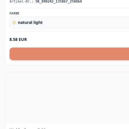
Artikel-Nr.:
SK_890242_135867_250864
FARBE
natural light
8.58 EUR