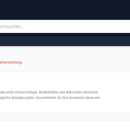
nzherstellung
ze, darunter Kranzrohlinge, Bindedrähte und dekorative Elemente.
ägliche Bastelprojekte. Verwirklichen Sie Ihre kreativen Ideen mit