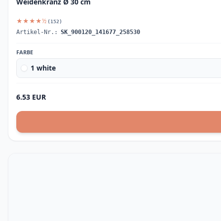
Weidenkranz Ø 30 cm
★★★★½
(152)
Artikel-Nr.:
SK_900120_141677_258530
FARBE
1 white
6.53 EUR