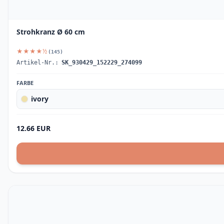
Strohkranz Ø 60 cm
★★★★½
(145)
Artikel-Nr.:
SK_930429_152229_274099
FARBE
ivory
12.66 EUR