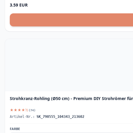
3.59 EUR
Strohkranz-Rohling (Ø50 cm) - Premium DIY Strohrömer für 
★★★★½
(74)
Artikel-Nr.:
SK_790555_104343_213602
FARBE