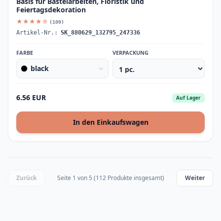
Basis für Bastelarbeiten, Floristik und
Feiertagsdekoration
★★★★☆
(109)
Artikel-Nr.:
SK_880629_132795_247336
FARBE
VERPACKUNG
black
6.56 EUR
Auf Lager
In den Einkaufswagen
Zurück
Seite 1 von 5 (112 Produkte insgesamt)
Weiter