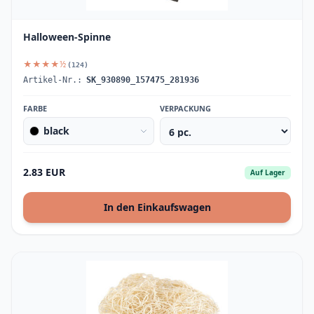
Halloween-Spinne
★★★★½
(124)
Artikel-Nr.:
SK_930890_157475_281936
FARBE
VERPACKUNG
black
2.83 EUR
Auf Lager
In den Einkaufswagen