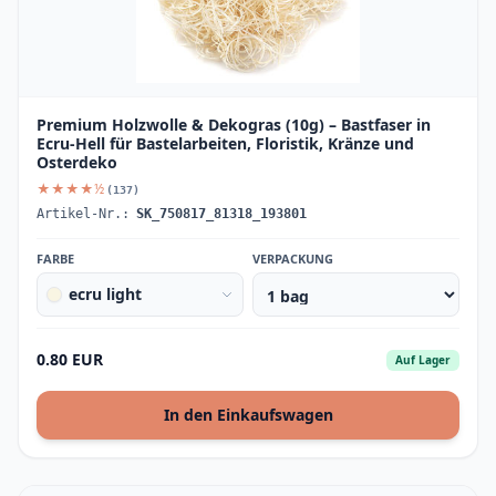
Premium Holzwolle & Dekogras (10g) – Bastfaser in
Ecru-Hell für Bastelarbeiten, Floristik, Kränze und
Osterdeko
★★★★½
(137)
Artikel-Nr.:
SK_750817_81318_193801
FARBE
VERPACKUNG
ecru light
0.80 EUR
Auf Lager
In den Einkaufswagen