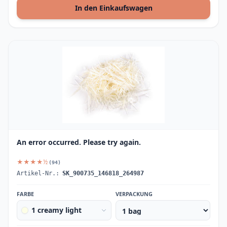
In den Einkaufswagen
An error occurred. Please try again.
★★★★½
(94)
Artikel-Nr.:
SK_900735_146818_264987
FARBE
VERPACKUNG
1 creamy light