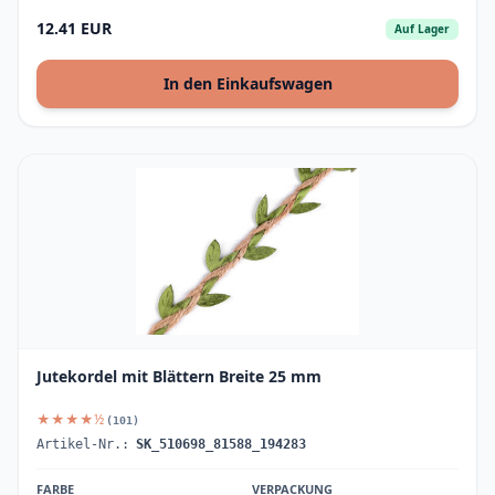
12.41 EUR
Auf Lager
In den Einkaufswagen
Jutekordel mit Blättern Breite 25 mm
★★★★½
(101)
Artikel-Nr.:
SK_510698_81588_194283
FARBE
VERPACKUNG