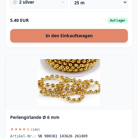
2 silver
5.40 EUR
Auf Lager
In den Einkaufswagen
Perlengirlande Ø 6 mm
★★★★☆
(166)
Artikel-Nr.:
SK_900381_143626_261489