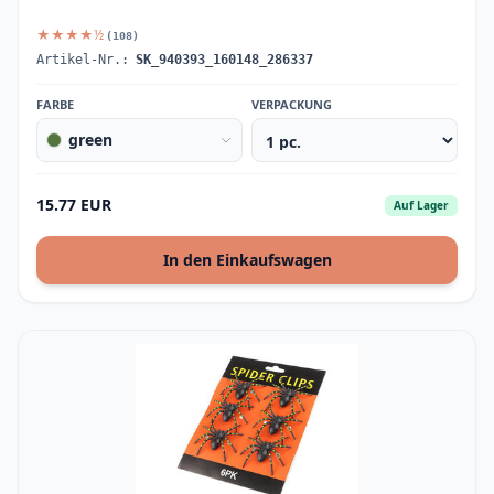
★★★★½
(108)
Artikel-Nr.:
SK_940393_160148_286337
FARBE
VERPACKUNG
green
15.77 EUR
Auf Lager
In den Einkaufswagen