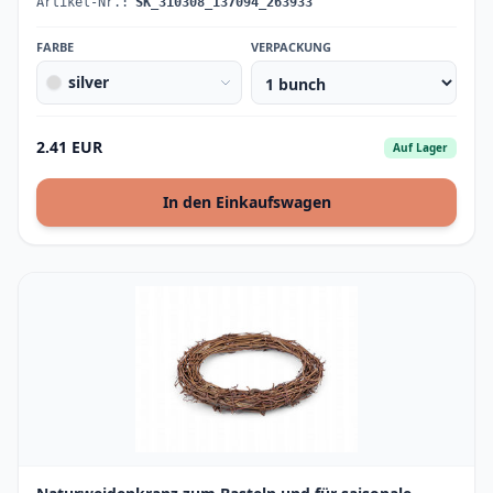
Artikel-Nr.:
SK_310308_137094_263933
FARBE
VERPACKUNG
silver
2.41 EUR
Auf Lager
In den Einkaufswagen