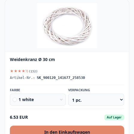
Weidenkranz Ø 30 cm
★★★★½
(152)
Artikel-Nr.:
SK_900120_141677_258530
FARBE
VERPACKUNG
1 white
6.53 EUR
Auf Lager
In den Einkaufswagen