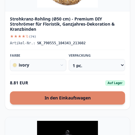
Strohkranz-Rohling (Ø50 cm) - Premium DIY
Strohrömer für Floristik, Ganzjahres-Dekoration &
Kranzbinden
★★★★½
(74)
Artikel-Nr.:
SK_790555_104343_213602
FARBE
VERPACKUNG
ivory
8.81 EUR
Auf Lager
In den Einkaufswagen