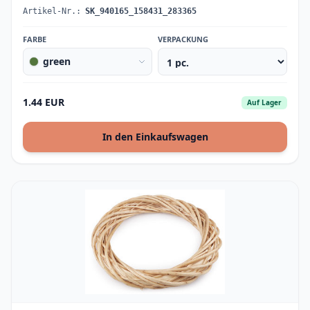
Artikel-Nr.:
SK_940165_158431_283365
FARBE
VERPACKUNG
green
1.44 EUR
Auf Lager
In den Einkaufswagen