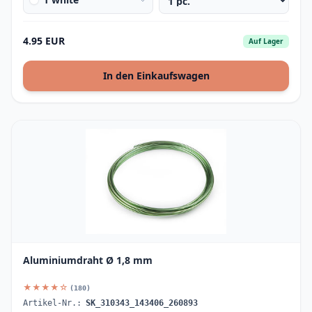
4.95 EUR
Auf Lager
In den Einkaufswagen
Aluminiumdraht Ø 1,8 mm
★★★★☆
(180)
Artikel-Nr.:
SK_310343_143406_260893