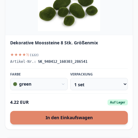
Dekorative Moossteine 8 Stk. Größenmix
★★★★½
(122)
Artikel-Nr.:
SK_940412_160303_286541
FARBE
VERPACKUNG
green
4.22 EUR
Auf Lager
In den Einkaufswagen