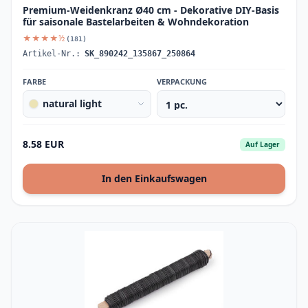
Premium-Weidenkranz Ø40 cm - Dekorative DIY-Basis
für saisonale Bastelarbeiten & Wohndekoration
★★★★½
(181)
Artikel-Nr.:
SK_890242_135867_250864
FARBE
VERPACKUNG
natural light
8.58 EUR
Auf Lager
In den Einkaufswagen