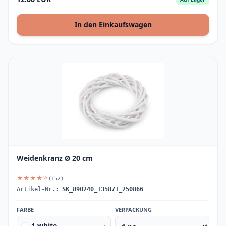
In den Einkaufswagen
Weidenkranz Ø 20 cm
★★★★½
(152)
Artikel-Nr.:
SK_890240_135871_250866
FARBE
VERPACKUNG
1 white