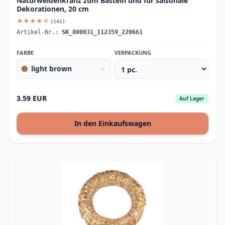
Naturweidenkranz zum Basteln und für saisonale
Dekorationen, 20 cm
★★★★☆
(141)
Artikel-Nr.:
SK_800031_112359_220661
FARBE
VERPACKUNG
light brown
3.59 EUR
Auf Lager
In den Einkaufswagen