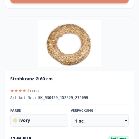
Strohkranz Ø 60 cm
★★★★½
(145)
Artikel-Nr.:
SK_930429_152229_274099
FARBE
VERPACKUNG
ivory
12.66 EUR
Auf Lager