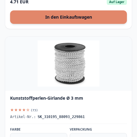
4.71 EUR
Auf Lager
In den Einkaufswagen
Kunststoffperlen-Girlande Ø 3 mm
★★★★☆
(73)
Artikel-Nr.:
SK_310195_88093_229861
FARBE
VERPACKUNG