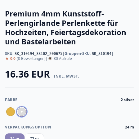
Premium 4mm Kunststoff-
Perlengirlande Perlenkette für
Hochzeiten, Feiertagsdekoration
und Bastelarbeiten
SKU:
|
Gruppen-SKU:
|
SK_310194_88102_200675
SK_310194
★
0.0
(0 Bewertungen)
|
👁
80 Aufrufe
16.36 EUR
INKL. MWST.
FARBE
2 silver
VERPACKUNGSOPTION
24 m
24 m
72 m