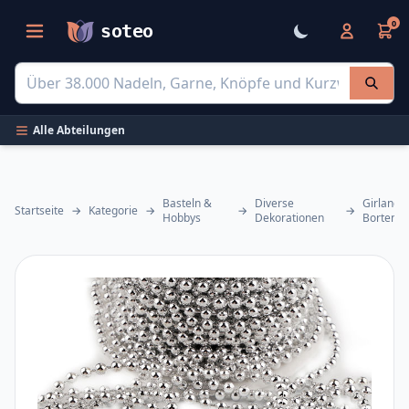
0
soteo
Alle Abteilungen
Basteln &
Diverse
Girlande
Startseite
→
Kategorie
→
→
→
Hobbys
Dekorationen
Borten