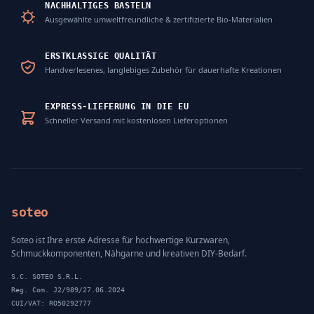
NACHHALTIGES BASTELN
Ausgewählte umweltfreundliche & zertifizierte Bio-Materialien
ERSTKLASSIGE QUALITÄT
Handverlesenes, langlebiges Zubehör für dauerhafte Kreationen
EXPRESS-LIEFERUNG IN DIE EU
Schneller Versand mit kostenlosen Lieferoptionen
soteo
Soteo ist Ihre erste Adresse für hochwertige Kurzwaren,
Schmuckkomponenten, Nähgarne und kreativen DIY-Bedarf.
S.C. SOTEO S.R.L.
Reg. Com. J2/989/27.06.2024
CUI/VAT: RO50292777